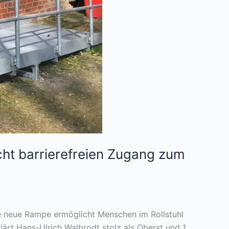
cht barrierefreien Zugang zum
ie neue Rampe ermöglicht Menschen im Rollstuhl
ärt Hans-Ulrich Walbrodt stolz als Oberst und 1.