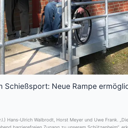
im Schießsport: Neue Rampe ermögli
(v.l.) Hans-Ulrich Walbrodt, Horst Meyer und Uwe Frank. „D
ehend barrierefreien Zugang zu unserem Schützenheim“, erkl