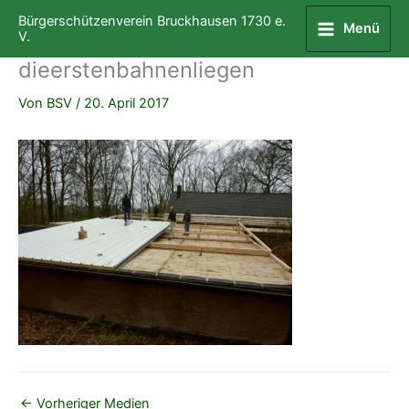
Zum
Bürgerschützenverein Bruckhausen 1730 e.
Menü
Inhalt
V.
springen
dieerstenbahnenliegen
Von
BSV
/
20. April 2017
←
Vorheriger Medien