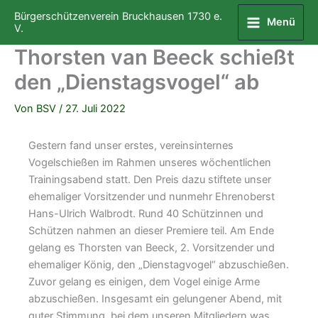
Zum
Bürgerschützenverein Bruckhausen 1730 e.
Menü
Inhalt
V.
springen
Thorsten van Beeck schießt
den „Dienstagsvogel“ ab
Von
BSV
/
27. Juli 2022
Gestern fand unser erstes, vereinsinternes
Vogelschießen im Rahmen unseres wöchentlichen
Trainingsabend statt. Den Preis dazu stiftete unser
ehemaliger Vorsitzender und nunmehr Ehrenoberst
Hans-Ulrich Walbrodt. Rund 40 Schützinnen und
Schützen nahmen an dieser Premiere teil. Am Ende
gelang es Thorsten van Beeck, 2. Vorsitzender und
ehemaliger König, den „Dienstagvogel“ abzuschießen.
Zuvor gelang es einigen, dem Vogel einige Arme
abzuschießen. Insgesamt ein gelungener Abend, mit
guter Stimmung, bei dem unseren Mitgliedern was