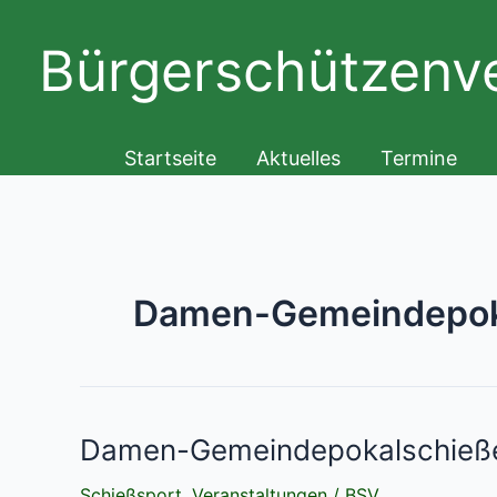
Zum
Inhalt
Bürgerschützenve
springen
Startseite
Aktuelles
Termine
Damen-Gemeindepok
Damen-Gemeindepokalschieße
Schießsport
,
Veranstaltungen
/
BSV