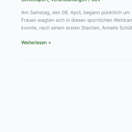
Am Samstag, den 08. April, begann pünktlich um
Frauen wagten sich in diesen sportlichen Wettk
konnte, nach einem ersten Stechen, Annelie Schü
Damen-
Weiterlesen »
Gemeindepokalschießen
beim
BSV
Bruckhausen