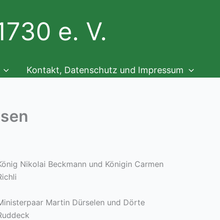
730 e. V.
Kontakt, Datenschutz und Impressum
usen
König Nikolai Beckmann und Königin Carmen
Richli
Ministerpaar Martin Dürselen und Dörte
Ruddeck