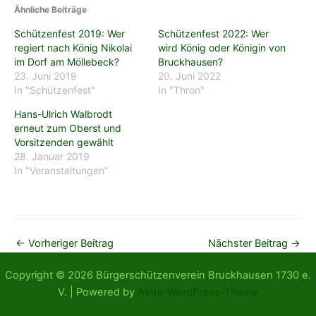
Ähnliche Beiträge
Schützenfest 2019: Wer
Schützenfest 2022: Wer
regiert nach König Nikolai
wird König oder Königin von
im Dorf am Möllebeck?
Bruckhausen?
23. Juni 2019
20. Juni 2022
In "Schützenfest"
In "Thron"
Hans-Ulrich Walbrodt
erneut zum Oberst und
Vorsitzenden gewählt
28. Januar 2019
In "Veranstaltungen"
←
Vorheriger Beitrag
Nächster Beitrag
→
Copyright © 2026 Bürgerschützenverein Bruckhausen 1730 e.
V. | Powered by
Astra-WordPress-Theme