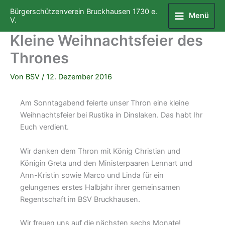
Zum
Bürgerschützenverein Bruckhausen 1730 e.
Menü
Inhalt
V.
springen
Kleine Weihnachtsfeier des
Thrones
Von
BSV
/
12. Dezember 2016
Am Sonntagabend feierte unser Thron eine kleine
Weihnachtsfeier bei Rustika in Dinslaken. Das habt Ihr
Euch verdient.
Wir danken dem Thron mit König Christian und
Königin Greta und den Ministerpaaren Lennart und
Ann-Kristin sowie Marco und Linda für ein
gelungenes erstes Halbjahr ihrer gemeinsamen
Regentschaft im BSV Bruckhausen.
Wir freuen uns auf die nächsten sechs Monate!