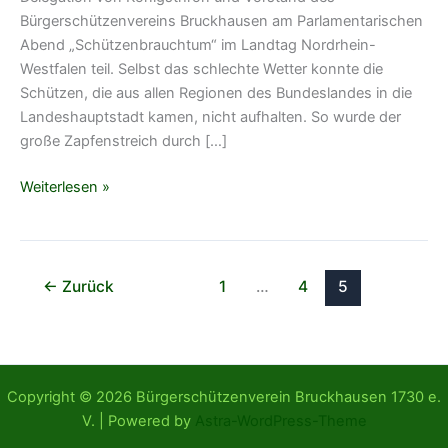
Bürgerschützenvereins Bruckhausen am Parlamentarischen
Abend „Schützenbrauchtum“ im Landtag Nordrhein-
Westfalen teil. Selbst das schlechte Wetter konnte die
Schützen, die aus allen Regionen des Bundeslandes in die
Landeshauptstadt kamen, nicht aufhalten. So wurde der
große Zapfenstreich durch […]
Bruckhausener
Weiterlesen »
Bürgerschützen
zum
Empfang
im
←
Zurück
1
…
4
5
Düsseldorfer
Landtag
Copyright © 2026 Bürgerschützenverein Bruckhausen 1730 e.
V. | Powered by
Astra-WordPress-Theme