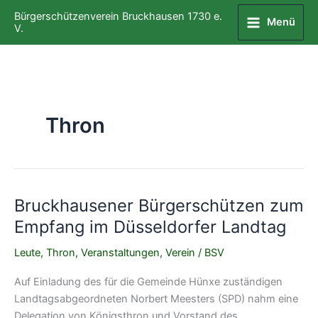
Zum
Bürgerschützenverein Bruckhausen 1730 e.
Menü
Inhalt
V.
springen
Thron
Bruckhausener Bürgerschützen zum
Empfang im Düsseldorfer Landtag
Leute
,
Thron
,
Veranstaltungen
,
Verein
/
BSV
Auf Einladung des für die Gemeinde Hünxe zuständigen
Landtagsabgeordneten Norbert Meesters (SPD) nahm eine
Delegation von Königsthron und Vorstand des