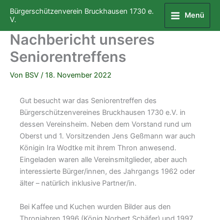
Zum
Bürgerschützenverein Bruckhausen 1730 e.
Menü
Inhalt
V.
springen
Nachbericht unseres
Seniorentreffens
Von
BSV
/
18. November 2022
Gut besucht war das Seniorentreffen des
Bürgerschützenvereines Bruckhausen 1730 e.V. in
dessen Vereinsheim. Neben dem Vorstand rund um
Oberst und 1. Vorsitzenden Jens Geßmann war auch
Königin Ira Wodtke mit ihrem Thron anwesend.
Eingeladen waren alle Vereinsmitglieder, aber auch
interessierte Bürger/innen, des Jahrgangs 1962 oder
älter – natürlich inklusive Partner/in.
Bei Kaffee und Kuchen wurden Bilder aus den
Thronjahren 1996 (König Norbert Schäfer) und 1997